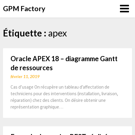
Aller
GPM Factory
au
contenu
Étiquette :
apex
Oracle APEX 18 – diagramme Gantt
de ressources
février 11, 2019
Cas d’usage On récupère un tableau d’affectation de
techniciens pour des interventions (installation, livraison,
réparation) chez des clients. On désire obtenir une
représentation graphique…