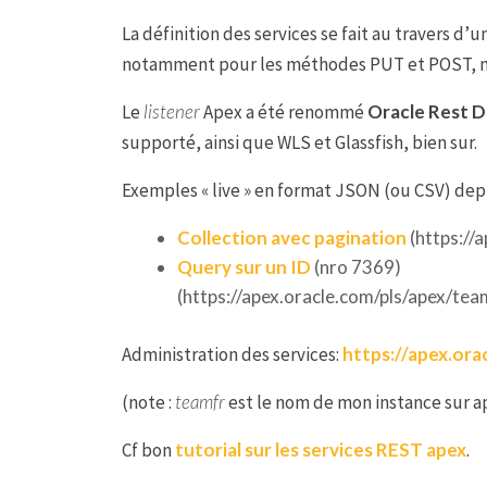
La définition des services se fait au travers d’
notamment pour les méthodes PUT et POST, mai
Le
listener
Apex a été renommé
Oracle Rest D
supporté, ainsi que WLS et Glassfish, bien sur.
Exemples « live » en format JSON (ou CSV) dep
Collection avec pagination
(https://
Query sur un ID
(nro 7369)
(https://apex.oracle.com/pls/apex/te
Administration des services:
https://apex.ora
(note :
teamfr
est le nom de mon instance sur a
Cf bon
tutorial sur les services REST apex
.