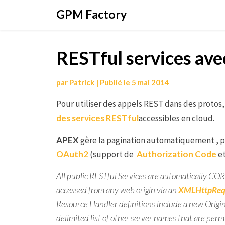
Aller
GPM Factory
au
contenu
RESTful services av
par
Patrick
|
Publié le
5 mai 2014
Pour utiliser des appels REST dans des protos
des
services RESTful
accessibles en cloud.
APEX
gère la pagination automatiquement , 
OAuth2
(support de
Authorization Code
e
All public RESTful Services are automatically COR
accessed from any web origin via an
XMLHttpReq
Resource Handler definitions include a new
Origi
delimited list of other server names that are perm