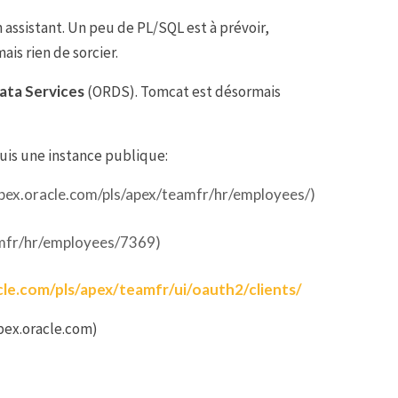
un assistant. Un peu de PL/SQL est à prévoir,
s rien de sorcier.
ata Services
(ORDS). Tomcat est désormais
uis une instance publique:
apex.oracle.com/pls/apex/teamfr/hr/employees/)
amfr/hr/employees/7369)
cle.com/pls/apex/teamfr/ui/oauth2/clients/
pex.oracle.com)