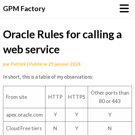
Aller
GPM Factory
au
contenu
Oracle Rules for calling a
web service
par
Patrick
|
Publié le
29 janvier 2024
In short, this is a table of my observations:
Other ports than
From site
HTTP
HTTPS
80 or 443
apex.oracle.com
Y
Y
Y
Cloud Free tiers
N
Y
N